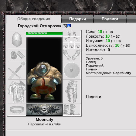
Общие сведения
Подарки
Подвиги
Городской Отморозок
[5]
Сила:
10
( + 10)
300000/300000
Ловкость:
10
( + 10)
Интуиция:
10
( + 10)
Выносливость:
10
( + 10)
Интеллект:
0
Уровень: 5
Побед:
Поражений:
Ничьих:
Место рождения:
Capital city
Подвиги:
Mooncity
Персонаж не в клубе