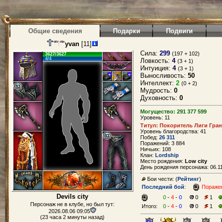
Общие сведения
Подарки
Подвиги
yvan
[11]
Сила:
299
(197 + 102)
3627/3627
4/4
Ловкость:
4
(3 + 1)
Интуиция:
4
(3 + 1)
Выносливость:
50
Интеллект:
2
(0 + 2)
Мудрость:
0
Духовность:
0
Могущество: 291 377 599
Уровень: 11
Титул: Покоритель Лиги Гран
Уровень благородства: 41
Побед:
26 311
Поражений: 3 884
Ничьих: 108
Клан:
Lordship
Место рождения:
Low city
День рождения персонажа: 06.11
Бои чести: (
Рейтинг
)
Последний бой
:
Пораже
Devils city
0
-
4
-
0
0
1
Персонаж не в клубе, но был тут:
Итого:
0
-
4
-
0
0
1
2026.08.06 09:05
(23 часа 2 минуты назад)