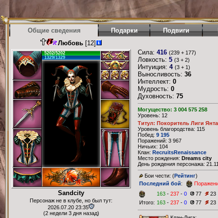
Общие сведения
Подарки
Подвиги
Любовь
[12]
Сила:
416
(239 + 177)
5202/5202
1329/1329
Ловкость:
5
(3 + 2)
Интуиция:
4
(3 + 1)
Выносливость:
36
Интеллект:
0
Мудрость:
0
Духовность:
75
Могущество: 3 004 575 258
Уровень: 12
Титул: Покоритель Лиги Янт
Уровень благородства: 115
Побед:
9 195
Поражений: 3 967
Ничьих: 104
Клан:
RecruitsRenaissance
Место рождения:
Dreams city
День рождения персонажа: 21.11
Бои чести: (
Рейтинг
)
Последний бой
:
Поражен
Sandcity
163
-
237
-
0
77
23
Персонаж не в клубе, но был тут:
Итого:
163
-
237
-
0
77
23
2026.07.20 23:35
(2 недели 3 дня назад)
Клан-Лига: